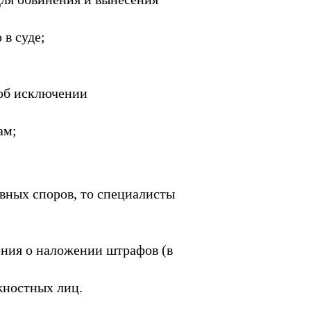
 в суде;
 об исключении
ам;
вных споров, то специалисты
ения о наложении штрафов (в
жностных лиц.