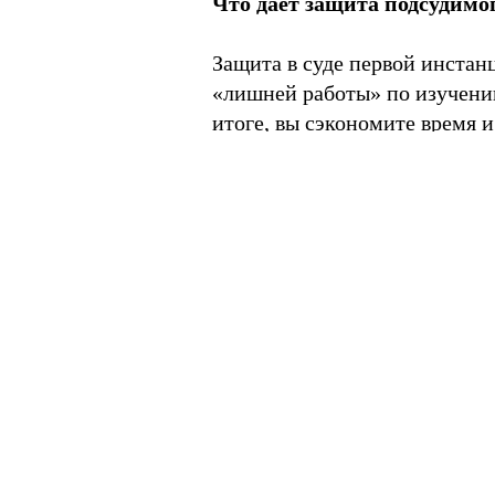
Что дает защита подсудимог
Защита в суде первой инста
«лишней работы» по изучению
итоге, вы сэкономите время и
представления интересов.
Уголовные д