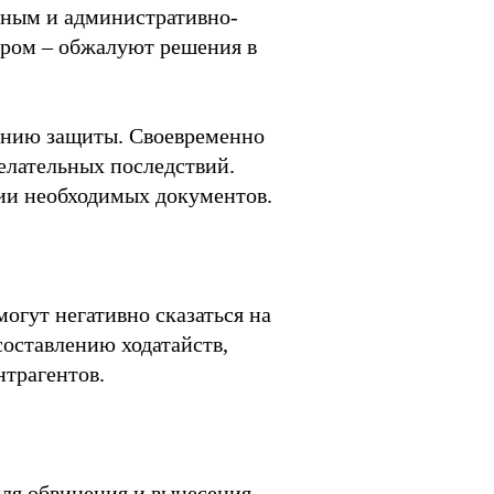
бным и административно-
ором – обжалуют решения в
линию защиты. Своевременно
елательных последствий.
ии необходимых документов.
огут негативно сказаться на
составлению ходатайств,
трагентов.
для обвинения и вынесения